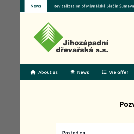
News
Revitalization of Mlynářská Slať in Šumav
About us
News
We offer
Poz
Posted on