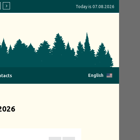
Today is 07.08.2026
Jihozápadní dřevařská a.s. provides financial support to 
tacts
English
2026