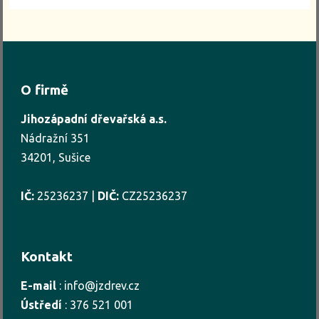
O firmě
Jihozápadní dřevařská a.s.
Nádražní 351
34201, Sušice
IČ:
25236237 |
DIČ:
CZ25236237
Kontakt
E-mail
:
info@jzdrev.cz
Ústředí
:
376 521 001