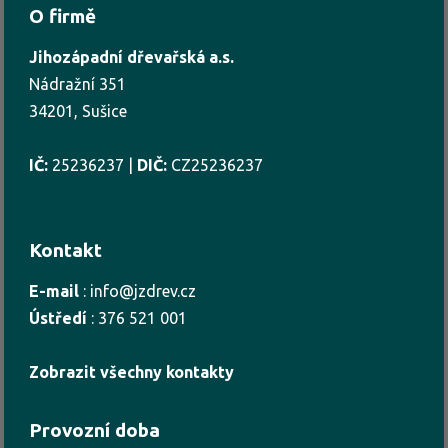
O firmě
Jihozápadní dřevařská a.s.
Nádražní 351
34201, Sušice
IČ:
25236237 |
DIČ:
CZ25236237
Kontakt
E-mail
:
info@jzdrev.cz
Ústředí
:
376 521 001
Zobrazit všechny kontakty
Provozní doba