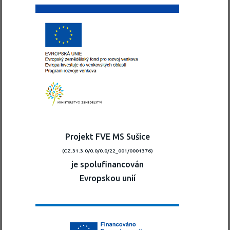
Projekt FVE MS Sušice
(CZ.31.3.0/0.0/0.0/22_001/0001376)
je spolufinancován
Evropskou unií