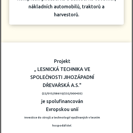
nákladních automobilů, traktorů a
harvestorů.
Projekt
„ LESNICKÁ TECHNIKA VE
SPOLEČNOSTI JIHOZÁPADNÍ
DŘEVAŘSKÁ A.S."
(22/015/08610/232/000435)
je spolufinancován
Evropskou unií
Investice do strojů a technologií využívaných v lesním
hospodářství.