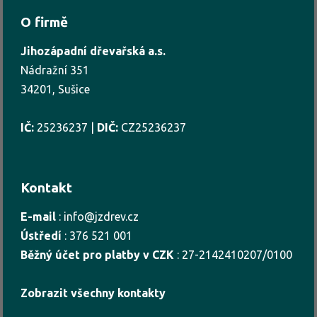
O firmě
Jihozápadní dřevařská a.s.
Nádražní 351
34201, Sušice
IČ:
25236237 |
DIČ:
CZ25236237
Kontakt
E-mail
:
info@jzdrev.cz
Ústředí
:
376 521 001
Běžný účet pro platby v CZK
:
27-2142410207/0100
Zobrazit všechny kontakty